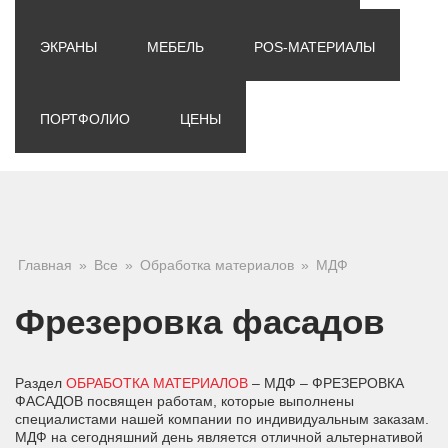
ЭКРАНЫ
МЕБЕЛЬ
POS-МАТЕРИАЛЫ
ПОРТФОЛИО
ЦЕНЫ
Вы здесь
Главная
»
Все
»
Обработка материалов
»
МДФ
Фрезеровка фасадов
Раздел
ОБРАБОТКА МАТЕРИАЛОВ
– МДФ – ФРЕЗЕРОВКА
ФАСАДОВ посвящен работам, которые выполнены
специалистами нашей компании по индивидуальным заказам.
МДФ на сегодняшний день является отличной альтернативой