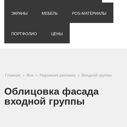
ЭКРАНЫ
МЕБЕЛЬ
POS-МАТЕРИАЛЫ
ПОРТФОЛИО
ЦЕНЫ
Вы здесь
Главная
»
Все
»
Наружная реклама
»
Входной группы
Облицовка фасада
входной группы