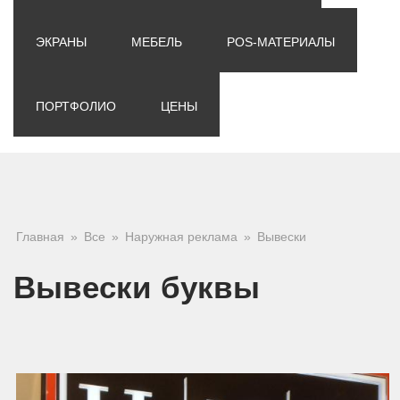
ЭКРАНЫ
МЕБЕЛЬ
POS-МАТЕРИАЛЫ
ПОРТФОЛИО
ЦЕНЫ
Вы здесь
Главная
»
Все
»
Наружная реклама
»
Вывески
Вывески буквы