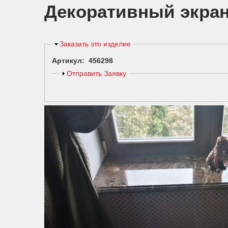
Декоративный экран
Скрыть
Заказать это изделие
Артикул: 456298
Показать
Отправить Заявку