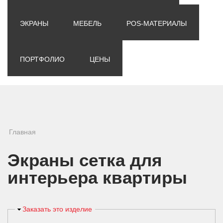
ЭКРАНЫ
МЕБЕЛЬ
POS-МАТЕРИАЛЫ
ПОРТФОЛИО
ЦЕНЫ
Вы здесь
Главная
Экраны сетка для
интерьера квартиры
Скрыть
Заказать это изделие