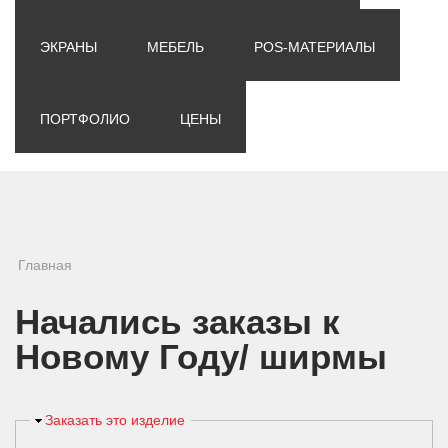
ЭКРАНЫ
МЕБЕЛЬ
POS-МАТЕРИАЛЫ
ПОРТФОЛИО
ЦЕНЫ
Вы здесь
Главная
Начались заказы к
Новому Году/ ширмы
Скрыть
Заказать это изделие