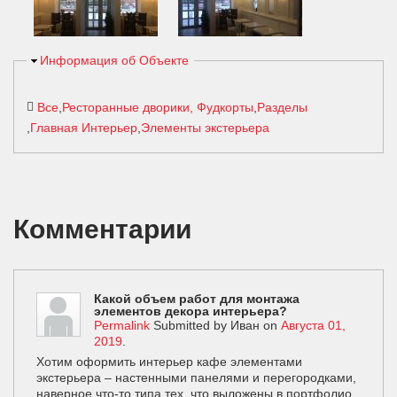
Скрыть
Информация об Объекте
Все
Ресторанные дворики, Фудкорты
Разделы
Главная Интерьер
Элементы экстерьера
Комментарии
Какой объем работ для монтажа
элементов декора интерьера?
Permalink
Submitted by
Иван
on
Августа 01,
2019
.
Хотим оформить интерьер кафе элементами
экстерьера – настенными панелями и перегородками,
наверное что-то типа тех, что выложены в портфолио