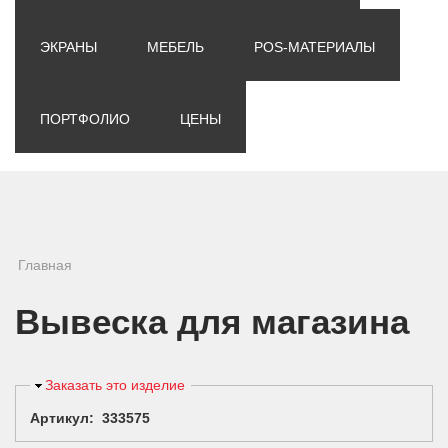
ЭКРАНЫ
МЕБЕЛЬ
POS-МАТЕРИАЛЫ
ПОРТФОЛИО
ЦЕНЫ
Вы здесь
Главная
Вывеска для магазина
Скрыть
Заказать это изделие
Артикул: 333575