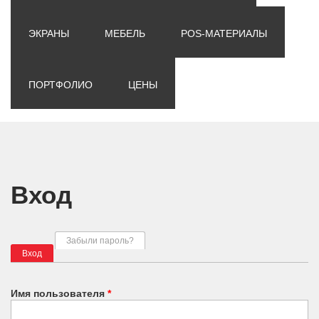
ЭКРАНЫ
МЕБЕЛЬ
POS-МАТЕРИАЛЫ
ПОРТФОЛИО
ЦЕНЫ
Вход
Главные вкладки
Забыли пароль?
Вход
(активная вкладка)
Имя пользователя
*