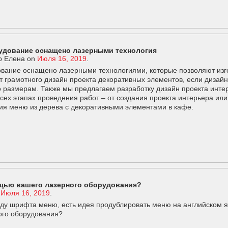
удование оснащено лазерными технология
р Елена
on
Июля 16, 2019
.
вание оснащено лазерными технологиями, которые позволяют изг
т грамотного дизайн проекта декоративных элементов, если дизай
по размерам. Также мы предлагаем разработку дизайн проекта инт
всех этапах проведения работ – от создания проекта интерьера ил
ния меню из дерева с декоративными элементами в кафе.
щью вашего лазерного оборудования?
n
Июля 16, 2019
.
оду шрифта меню, есть идея продублировать меню на английском я
ого оборудования?