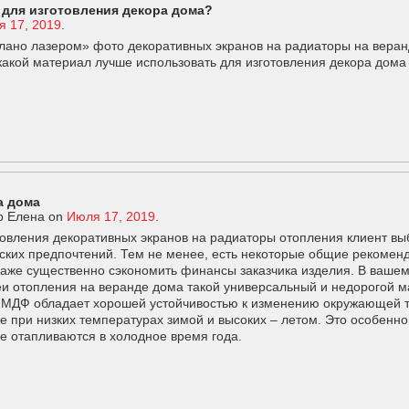
 для изготовления декора дома?
 17, 2019
.
лано лазером» фото декоративных экранов на радиаторы на веранд
какой материал лучше использовать для изготовления декора дома
а дома
р Елена
on
Июля 17, 2019
.
товления декоративных экранов на радиаторы отопления клиент вы
ских предпочтений. Тем не менее, есть некоторые общие рекомен
аже существенно сэкономить финансы заказчика изделия. В вашем
еи отопления на веранде дома такой универсальный и недорогой 
з МДФ обладает хорошей устойчивостью к изменению окружающей т
 при низких температурах зимой и высоких – летом. Это особенн
не отапливаются в холодное время года.