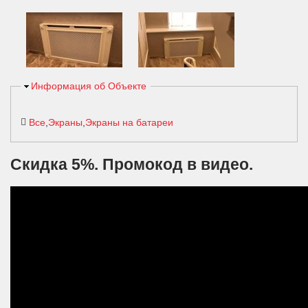
Скрыть
Информация об Объекте
Все
Экраны
Экраны на батареи
Скидка 5%. Промокод в видео.