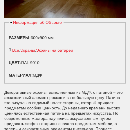
Скрыть
Информация об Объекте
РАЗМЕРЫ:
600х900 мм
Все
Экраны
Экраны на батареи
ЦВЕТ:
RAL 9010
МАТЕРИАЛ:
МДФ
Декоративные экраны, выполненные из МДФ, с патиной – это
эксклюзивный элемент роскоши за небольшую цену. Патина –
это визуально видимый налет старины, который придает
предметам особую ценность. До недавнего времени высоко
ценилась естественная патина на предметах искусства. Но
современные мастера научились искусственным путем
придавать эффект старины сначала предметам мебели, а
теперь и декоративным элементам интерьера. Процесс