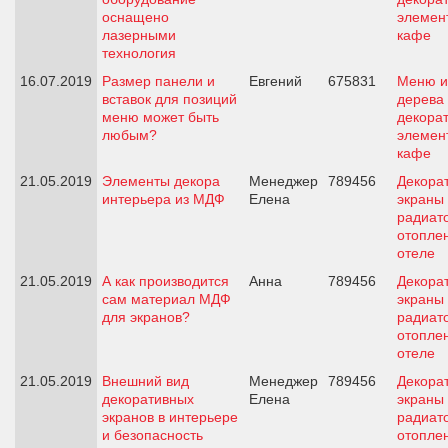
оснащено
элемен
лазерными
кафе
технология
16.07.2019
Размер панели и
Евгений
675831
Меню и
вставок для позиций
дерева 
меню может быть
декора
любым?
элемен
кафе
21.05.2019
Элементы декора
Менеджер
789456
Декора
интерьера из МДФ
Елена
экраны
радиат
отопле
отеле
21.05.2019
А как производится
Анна
789456
Декора
сам материал МДФ
экраны
для экранов?
радиат
отопле
отеле
21.05.2019
Внешний вид
Менеджер
789456
Декора
декоративных
Елена
экраны
экранов в интерьере
радиат
и безопасность
отопле