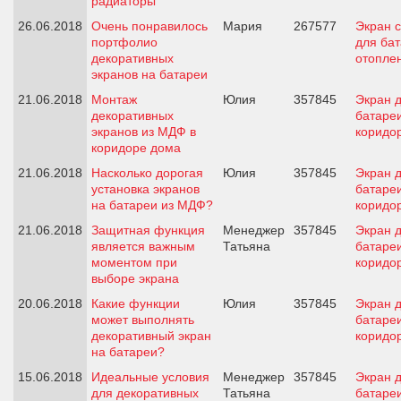
радиаторы
26.06.2018
Очень понравилось
Мария
267577
Экран с
портфолио
для ба
декоративных
отопле
экранов на батареи
21.06.2018
Монтаж
Юлия
357845
Экран 
декоративных
батареи
экранов из МДФ в
коридо
коридоре дома
21.06.2018
Насколько дорогая
Юлия
357845
Экран 
установка экранов
батареи
на батареи из МДФ?
коридо
21.06.2018
Защитная функция
Менеджер
357845
Экран 
является важным
Татьяна
батареи
моментом при
коридо
выборе экрана
20.06.2018
Какие функции
Юлия
357845
Экран 
может выполнять
батареи
декоративный экран
коридо
на батареи?
15.06.2018
Идеальные условия
Менеджер
357845
Экран 
для декоративных
Татьяна
батареи