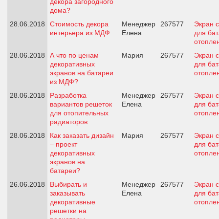
декора загородного
дома?
28.06.2018
Стоимость декора
Менеджер
267577
Экран с
интерьера из МДФ
Елена
для ба
отопле
28.06.2018
А что по ценам
Мария
267577
Экран с
декоративных
для ба
экранов на батареи
отопле
из МДФ?
28.06.2018
Разработка
Менеджер
267577
Экран с
вариантов решеток
Елена
для ба
для отопительных
отопле
радиаторов
28.06.2018
Как заказать дизайн
Мария
267577
Экран с
– проект
для ба
декоративных
отопле
экранов на
батареи?
26.06.2018
Выбирать и
Менеджер
267577
Экран с
заказывать
Елена
для ба
декоративные
отопле
решетки на