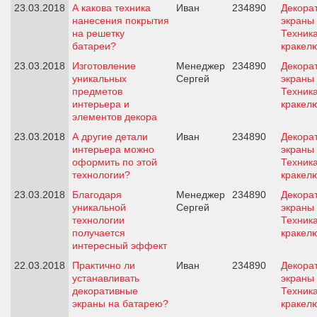
23.03.2018
А какова техника
Иван
234890
Декора
нанесения покрытия
экраны 
на решетку
Техник
батареи?
кракел
23.03.2018
Изготовление
Менеджер
234890
Декора
уникальных
Сергей
экраны 
предметов
Техник
интерьера и
кракел
элементов декора
23.03.2018
А другие детали
Иван
234890
Декора
интерьера можно
экраны 
оформить по этой
Техник
технологии?
кракел
23.03.2018
Благодаря
Менеджер
234890
Декора
уникальной
Сергей
экраны 
технологии
Техник
получается
кракел
интересный эффект
22.03.2018
Практично ли
Иван
234890
Декора
устанавливать
экраны 
декоративные
Техник
экраны на батарею?
кракел