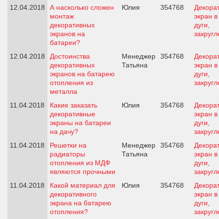
12.04.2018
А насколько сложен
Юлия
354768
Декора
монтаж
экран 
декоративных
дуги,
экранов на
закруг
батареи?
12.04.2018
Достоинства
Менеджер
354768
Декора
декоративных
Татьяна
экран 
экранов на батарею
дуги,
отопления из
закруг
металла
11.04.2018
Какие заказать
Юлия
354768
Декора
декоративные
экран 
экраны на батареи
дуги,
на дачу?
закруг
11.04.2018
Решетки на
Менеджер
354768
Декора
радиаторы
Татьяна
экран 
отопления из МДФ
дуги,
являются прочными
закруг
11.04.2018
Какой материал для
Юлия
354768
Декора
декоративного
экран 
экрана на батарею
дуги,
отопления?
закруг