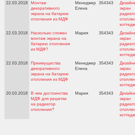
22.03.2018
Монтаж
Менеджер
354343
Дизайн
декоративного
Елена
экран
экрана на батарею
радиат
отопления из МДФ
отопле
коттед
22.03.2018
Насколько сложен
Мария
354343
Дизайн
монтаж экрана на
экран
батарею отопления
радиат
из МДФ?
отопле
коттед
22.03.2018
Преимущества
Менеджер
354343
Дизайн
декоративного
Елена
экран
экрана на батарею
радиат
отопления из МДФ
отопле
коттед
20.03.2018
В чем достоинства
Мария
354343
Дизайн
МДФ для решетки
экран
на радиатор
радиат
отопления?
отопле
коттед
Страницы