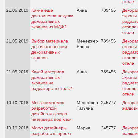
отеле
21.05.2019
Какие еще
Анна
789456
Декора
достоинства покупки
экраны
декоративных
радиат
экранов из МДФ?
отопле
отеле
21.05.2019
Выбор материала
Менеджер
789456
Декора
для изготовления
Елена
экраны
декоративных
радиат
экранов
отопле
отеле
21.05.2019
Какой материал
Анна
789456
Декора
декоративных
экраны
экранов на
радиат
радиаторы в отель?
отопле
отеле
10.10.2018
Мы занимаемся
Менеджер
245777
Декора
разработкой
Татьяна
жалюзи
дизайна и декора
интерьера под ключ
10.10.2018
Могут дизайнеры
Мария
245777
Декора
разработать проект
жалюзи