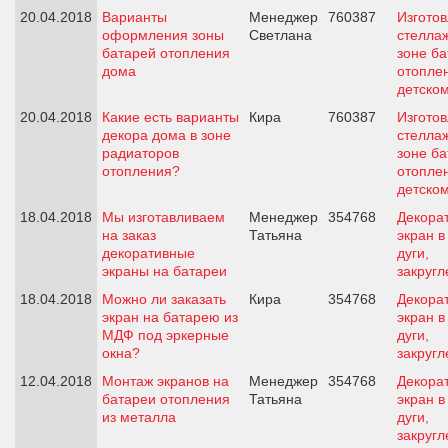
20.04.2018
Варианты
Менеджер
760387
Изгото
оформления зоны
Светлана
стелла
батарей отопления
зоне б
дома
отопле
детском
20.04.2018
Какие есть варианты
Кира
760387
Изгото
декора дома в зоне
стелла
радиаторов
зоне б
отопления?
отопле
детском
18.04.2018
Мы изготавливаем
Менеджер
354768
Декора
на заказ
Татьяна
экран 
декоративные
дуги,
экраны на батареи
закруг
18.04.2018
Можно ли заказать
Кира
354768
Декора
экран на батарею из
экран 
МДФ под эркерные
дуги,
окна?
закруг
12.04.2018
Монтаж экранов на
Менеджер
354768
Декора
батареи отопления
Татьяна
экран 
из металла
дуги,
закруг