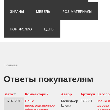
ЭКРАНЫ
МЕБЕЛЬ
POS-МАТЕРИАЛЫ
ПОРТФОЛИО
ЦЕНЫ
Вы здесь
Главная
Ответы покупателям
Дата
Комментарий
Автор
Артикул
Заголо
16.07.2019
Наше
Менеджер
675831
Меню и
производственное
Елена
дерева 
оборудование
декора