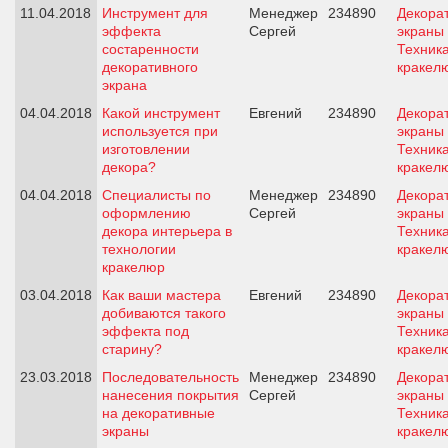
11.04.2018
Инструмент для
Менеджер
234890
Декора
эффекта
Сергей
экраны 
состаренности
Техник
декоративного
кракел
экрана
04.04.2018
Какой инструмент
Евгений
234890
Декора
используется при
экраны 
изготовлении
Техник
декора?
кракел
04.04.2018
Специалисты по
Менеджер
234890
Декора
оформлению
Сергей
экраны 
декора интерьера в
Техник
технологии
кракел
кракелюр
03.04.2018
Как ваши мастера
Евгений
234890
Декора
добиваются такого
экраны 
эффекта под
Техник
старину?
кракел
23.03.2018
Последовательность
Менеджер
234890
Декора
нанесения покрытия
Сергей
экраны 
на декоративные
Техник
экраны
кракел