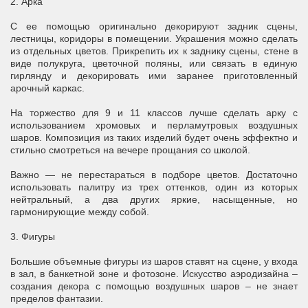
2. Арка
С ее помощью оригинально декорируют задник сцены,
лестницы, коридоры в помещении. Украшения можно сделать
из отдельных цветов. Прикрепить их к заднику сцены, стене в
виде полукруга, цветочной поляны, или связать в единую
гирлянду и декорировать ими заранее приготовленный
арочный каркас.
На торжество для 9 и 11 классов лучше сделать арку с
использованием хромовых и перламутровых воздушных
шаров. Композиция из таких изделий будет очень эффектно и
стильно смотреться на вечере прощания со школой.
Важно — не перестараться в подборе цветов. Достаточно
использовать палитру из трех оттенков, один из которых
нейтральный, а два других яркие, насыщенные, но
гармонирующие между собой.
3. Фигуры
Большие объемные фигуры из шаров ставят на сцене, у входа
в зал, в банкетной зоне и фотозоне. Искусство аэродизайна –
создания декора с помощью воздушных шаров – не знает
пределов фантазии.