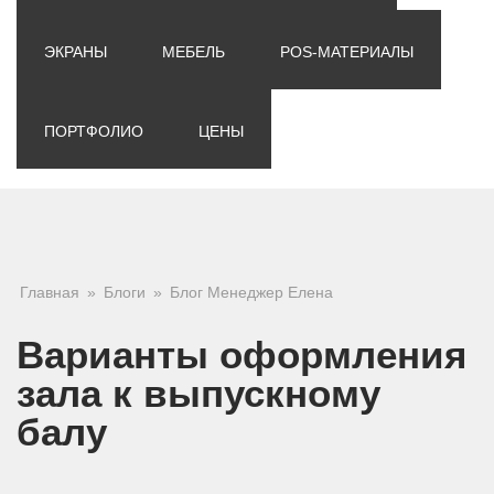
ЭКРАНЫ
МЕБЕЛЬ
POS-МАТЕРИАЛЫ
ПОРТФОЛИО
ЦЕНЫ
Вы здесь
Главная
»
Блоги
»
Блог Менеджер Елена
Варианты оформления
зала к выпускному
балу