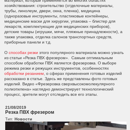
материал, который применяется во многих областях
хозяйствования: строительство (отделочные материалы,
трубы, линолеум, двери, окна, пленка), медицина
(одноразовые инструменты, пластиковые контейнеры,
медицинские маски для хирургии, упаковка – блистер для
лекарств, комплектующие для медицинских приборов),
детские товары (игрушки, мячи, пляжные принадлежности), а
также упаковка, отделка салонов транспортных средств,
приборные панели и т.д.
О
способах резки
этого популярного материала можно узнать
из статьи «Резка ПВХ фрезером». Самым оптимальным
способом обработки ПВХ является фрезеровка. О выборе
режима резки и режущих инструментов, особенностях
обработки резанием
, о сферах применения готовых изделий
рассказано в статье. Здесь же представлены фото готовых
изделий. Видео «Фрезеровка сверхвысокомолекулярного
полиэтилена» наглядно демонстрирует технологический
процесс, зрители могут отследить все его этапы.
21/08/2019
Резка ПВХ фрезером
Тип:
Новости