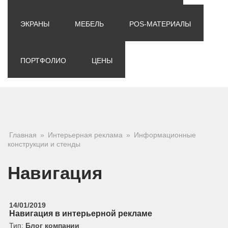
ЭКРАНЫ
МЕБЕЛЬ
POS-МАТЕРИАЛЫ
ПОРТФОЛИО
ЦЕНЫ
Вы здесь
Главная
»
Интерьерная реклама
»
Информационные
конструкции и стенды
Навигация
14/01/2019
Навигация в интерьерной рекламе
Тип:
Блог компании