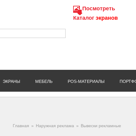
Посмотреть
Каталог
экранов
ЭКРАНЫ
МЕБЕЛЬ
POS-МАТЕРИАЛЫ
ПОРТФ
Вы здесь
Главная
»
Наружная реклама
»
Вывески рекламные